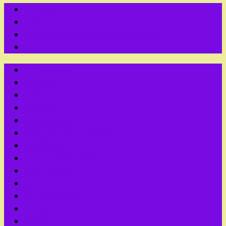
Главная
Новые статьи
Политика конфиденциальности
Пользовательское соглашение
1 сентября
8 Марта
АВГУСТ
Апрель
Без рубрики
Все для выпускного
ДЕКАБРЬ
День Победы 9 мая
День учителя
День энергетика
Для медиков
Июль
ИЮНЬ