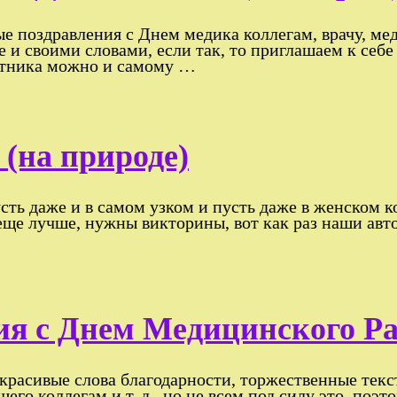
е поздравления с Днем медика коллегам, врачу, ме
и своими словами, если так, то приглашаем к себе 
отника можно и самому …
(на природе)
сть даже и в самом узком и пусть даже в женском к
л еще лучше, нужны викторины, вот как раз наши а
я с Днем Медицинского Раб
 красивые слова благодарности, торжественные текс
щего коллегам и т. д., но не всем под силу это, по