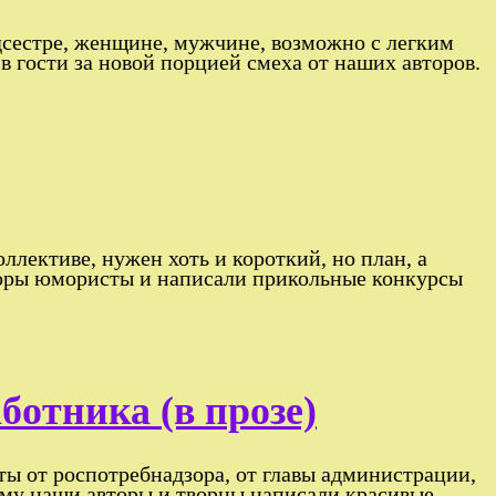
дсестре, женщине, мужчине, возможно с легким
в гости за новой порцией смеха от наших авторов.
оллективе, нужен хоть и короткий, но план, а
вторы юмористы и написали прикольные конкурсы
отника (в прозе)
ты от роспотребнадзора, от главы администрации,
этому наши авторы и творцы написали красивые,