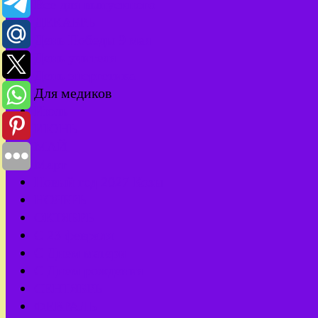
Все для выпускного
ДЕКАБРЬ
День Победы 9 мая
День учителя
День энергетика
Для медиков
Июль
ИЮНЬ
МАЙ
Март
Новый год 2027 Козы
НОЯБРЬ
ОКТЯБРЬ
С 23 февраля
С Днем матери
С Днем рождения
СЕНТЯБРЬ
ФЕВРАЛЬ