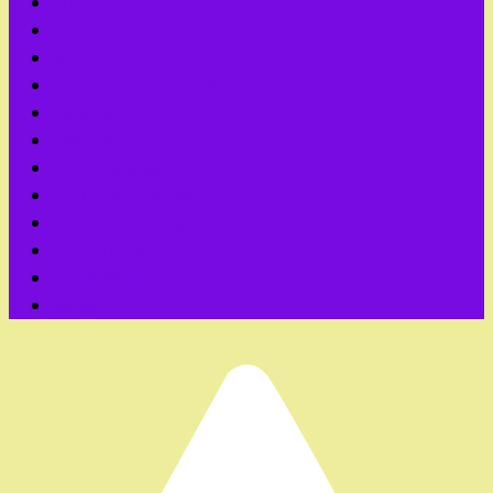
ИЮНЬ
МАЙ
Март
Новый год 2027 Козы
НОЯБРЬ
ОКТЯБРЬ
С 23 февраля
С Днем матери
С Днем рождения
СЕНТЯБРЬ
ФЕВРАЛЬ
Январь