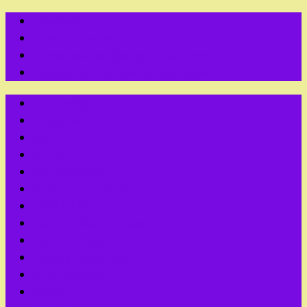
Главная
Новые статьи
Политика конфиденциальности
Пользовательское соглашение
1 сентября
8 Марта
АВГУСТ
Апрель
Без рубрики
Все для выпускного
ДЕКАБРЬ
День Победы 9 мая
День учителя
День энергетика
Для медиков
Июль