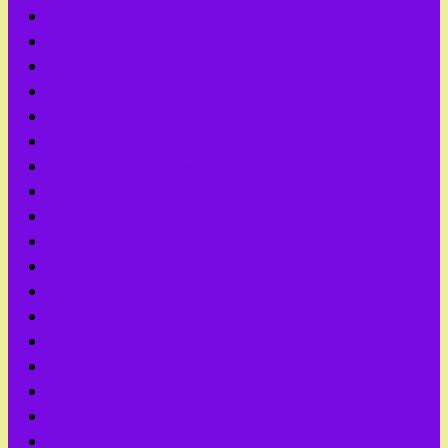
8 Марта
АВГУСТ
Апрель
Без рубрики
Все для выпускного
ДЕКАБРЬ
День Победы 9 мая
День учителя
День энергетика
Для медиков
Июль
ИЮНЬ
МАЙ
Март
Новый год 2027 Козы
НОЯБРЬ
ОКТЯБРЬ
С 23 февраля