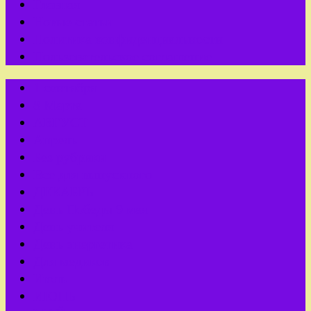
Главная
Новые статьи
Политика конфиденциальности
Пользовательское соглашение
1 сентября
8 Марта
АВГУСТ
Апрель
Без рубрики
Все для выпускного
ДЕКАБРЬ
День Победы 9 мая
День учителя
День энергетика
Для медиков
Июль
ИЮНЬ