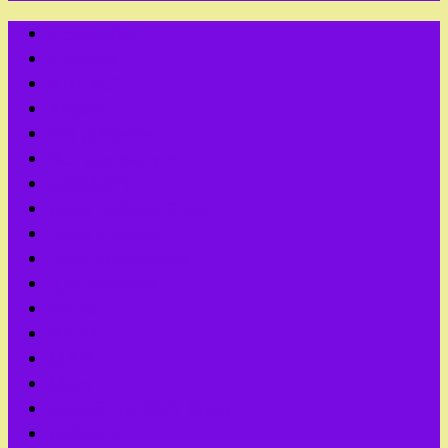
1 сентября
8 Марта
АВГУСТ
Апрель
Без рубрики
Все для выпускного
ДЕКАБРЬ
День Победы 9 мая
День учителя
День энергетика
Для медиков
Июль
ИЮНЬ
МАЙ
Март
Новый год 2027 Козы
НОЯБРЬ