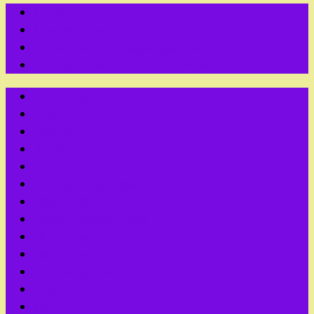
Главная
Новые статьи
Политика конфиденциальности
Пользовательское соглашение
1 сентября
8 Марта
АВГУСТ
Апрель
Без рубрики
Все для выпускного
ДЕКАБРЬ
День Победы 9 мая
День учителя
День энергетика
Для медиков
Июль
ИЮНЬ