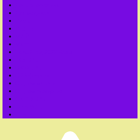
День энергетика
Для медиков
Июль
ИЮНЬ
МАЙ
Март
Новый год 2027 Козы
НОЯБРЬ
ОКТЯБРЬ
С 23 февраля
С Днем матери
С Днем рождения
СЕНТЯБРЬ
ФЕВРАЛЬ
Январь