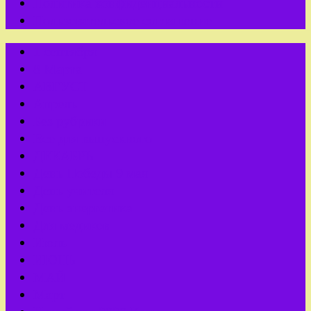
Политика конфиденциальности
Пользовательское соглашение
1 сентября
8 Марта
АВГУСТ
Апрель
Без рубрики
Все для выпускного
ДЕКАБРЬ
День Победы 9 мая
День учителя
День энергетика
Для медиков
Июль
ИЮНЬ
МАЙ
Март