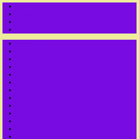
Главная
Новые статьи
Политика конфиденциальности
Пользовательское соглашение
1 сентября
8 Марта
АВГУСТ
Апрель
Без рубрики
Все для выпускного
ДЕКАБРЬ
День Победы 9 мая
День учителя
День энергетика
Для медиков
Июль
ИЮНЬ