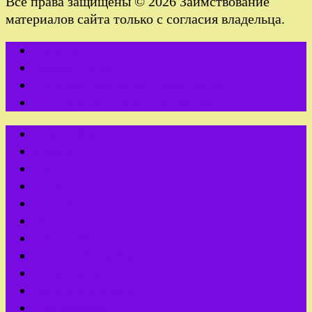
Все права защищены © 2026 Заимствование
материалов сайта только с согласия владельца.
Главная
Новые статьи
Политика конфиденциальности
Пользовательское соглашение
1 сентября
8 Марта
АВГУСТ
Апрель
Без рубрики
Все для выпускного
ДЕКАБРЬ
День Победы 9 мая
День учителя
День энергетика
Для медиков